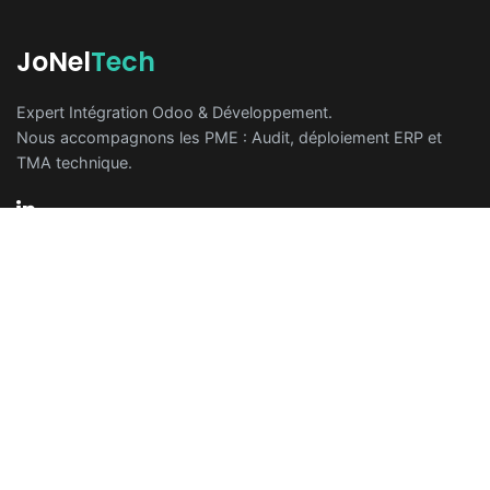
JoNel
Tech
Expert Intégration Odoo & Développement.
Nous accompagnons les PME : Audit, déploiement ERP et
TMA technique.
Solutions
Agroalimentaire
Industrie & Production
Négoce & Distribution
Sociétés de Services
JonelTech